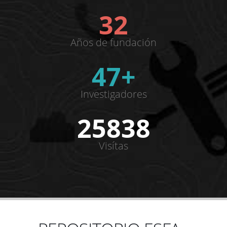
32
Años de fundación
47+
Investigadores
25838
Visítas