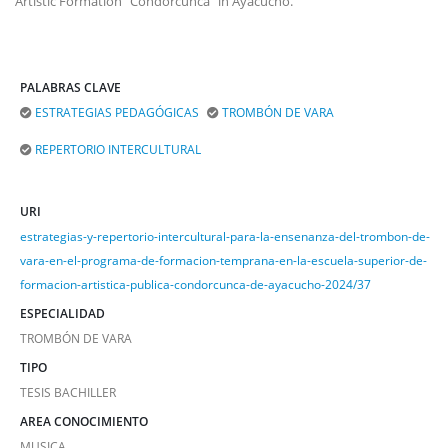
Artistic Formation "Condorcunca" in Ayacucho.
PALABRAS CLAVE
ESTRATEGIAS PEDAGÓGICAS
TROMBÓN DE VARA
REPERTORIO INTERCULTURAL
URI
estrategias-y-repertorio-intercultural-para-la-ensenanza-del-trombon-de-
vara-en-el-programa-de-formacion-temprana-en-la-escuela-superior-de-
formacion-artistica-publica-condorcunca-de-ayacucho-2024/37
ESPECIALIDAD
TROMBÓN DE VARA
TIPO
TESIS BACHILLER
AREA CONOCIMIENTO
MUSICA