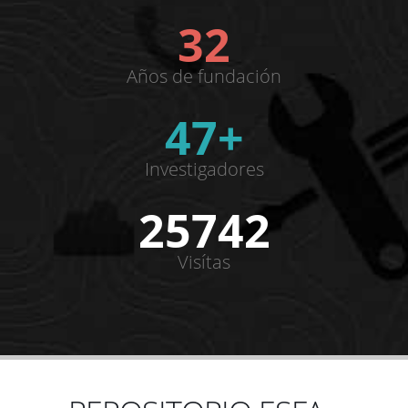
32
Años de fundación
47+
Investigadores
25742
Visítas