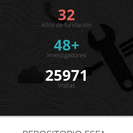
32
Años de fundación
48+
Investigadores
25971
Visítas